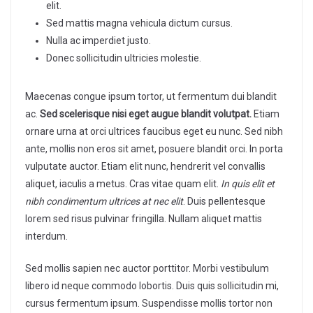
elit.
Sed mattis magna vehicula dictum cursus.
Nulla ac imperdiet justo.
Donec sollicitudin ultricies molestie.
Maecenas congue ipsum tortor, ut fermentum dui blandit
ac.
Sed scelerisque nisi eget augue blandit volutpat.
Etiam
ornare urna at orci ultrices faucibus eget eu nunc. Sed nibh
ante, mollis non eros sit amet, posuere blandit orci. In porta
vulputate auctor. Etiam elit nunc, hendrerit vel convallis
aliquet, iaculis a metus. Cras vitae quam elit.
In quis elit et
nibh condimentum ultrices at nec elit
. Duis pellentesque
lorem sed risus pulvinar fringilla. Nullam aliquet mattis
interdum.
Sed mollis sapien nec auctor porttitor. Morbi vestibulum
libero id neque commodo lobortis. Duis quis sollicitudin mi,
cursus fermentum ipsum. Suspendisse mollis tortor non