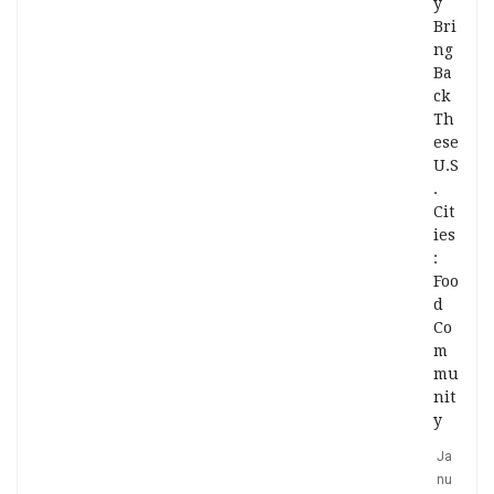
y
Bri
ng
Ba
ck
Th
ese
U.S
.
Cit
ies
:
Foo
d
Co
m
mu
nit
y
Ja
nu