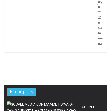
ary
8,
20
20
0
Co
m
me
nts
Editor picks
GOSPEL