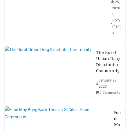
h 25,
2020
0
Com
ment
s
The Rural-
Urban Drug
Distributor
Community
January 27,
2020
0 Comments
Foo
d
Ma