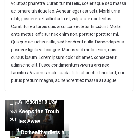
volutpat pharetra. Curabitur mi felis, scelerisque sed massa
ac, ornare tristique leo. Aenean eget est velit. Morbi urna
nibh, posuere vel sollicitudin et, vulputate non lectus.
Curabitur eu turpis quis arcu consectetur tincidunt. Morbi
ante metus, efficitur nec enim non, porttitor porttitor mi.
Quisque ac luctus nulla, sed hendrerit nulla. Donec dapibus
posuere ligula vel congue. Mauris sed mollis enim, quis
cursus ipsum. Lorem ipsum dolor sit amet, consectetur
adipiscing elit. Fusce condimentum viverra orci nec
faucibus. Vivamus malesuada, felis ut auctor tincidunt, dui
purus pretium magna, ac hendrerit ex massa at augue.
A Teacher a Day
← P
Keeps the Troub
revi
ous
les Away
N
Do healthy diets h