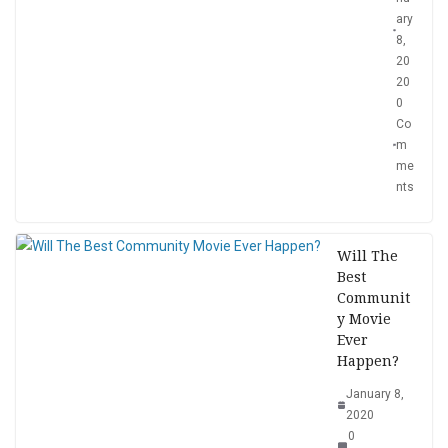
ary
8,
20
20
0
Co
m
me
nts
Will The
Best
Communit
y Movie
Ever
Happen?
January 8,
2020
0