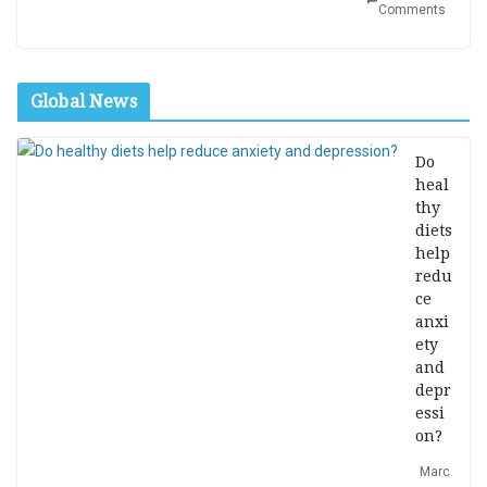
Comments
Global News
Do
heal
thy
diets
help
redu
ce
anxi
ety
and
depr
essi
on?
Marc