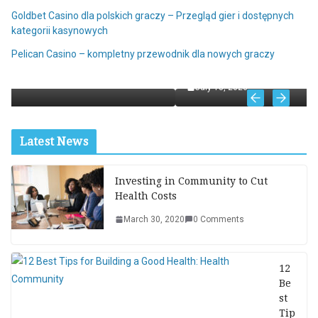
Goldbet Casino dla polskich graczy – Przegląd gier i dostępnych
kategorii kasynowych
ALL
Pelican Casino – kompletny przewodnik dla nowych graczy
NV Casino online – mobilna wersja kasyna online
July 18, 2026
Latest News
Investing in Community to Cut
Health Costs
March 30, 2020
0 Comments
12
Be
st
Tip