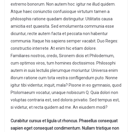
extrerno bonorum. Non autem hoc: igitur ne illud quidem.
Atque haec coniunctio confusioque virtutum tamen a
philosophis ratione quadam distinguitur. Utilitatis causa
amicitia est quaesita. Sed emolumenta communia esse
dicuntur, recte autem facta et peccata non habentur
communia. Itaque his sapiens semper vacabit. Duo Reges:
constructio interrete. At enim hic etiam dolore.
Familiares nostros, credo, Sironem dicis et Philodemum,
cum optimos viros, tum homines doctissimos. Philosophi
autem in suis lectulis plerumque moriuntur. Universa enim
illorum ratione cum tota vestra confligendum puto. Nonne
igitur tibi videntur, inquit, mala? Pisone in eo gymnasio, quod
Ptolomaeum vocatur, unaque nobiscum Q. Quia dolori non
voluptas contraria est, sed doloris privatio. Sed tempus est,
si videtur, et recta quidem ad me. An eiusdem modi?
Curabitur cursus et ligula ut rhoncus. Phasellus consequat
sapien eget consequat condimentum. Nullam tristique non