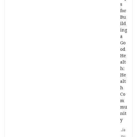
s
for
Bu
ild
ing
a
Go
od
He
alt
h:
He
alt
h
Co
m
mu
nit
y
Ja
nu